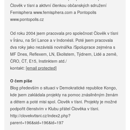
Člověk v tísni a aktivní členkou občanských sdružení
Femisphera www.femisphera.com a Pontopolis
www.pontopolis.cz
Od roku 2004 jsem pracovala pro společnost Člověk v tísni
v Íránu, na Srí Lance a v Indonésii. Poté jsem pracovala
dva roky jako nezávislá novinářka /Spoluprace zejména s
MF Dnes, Reflexem, LN, Ekolistem, Týdnem, Lidé a země,
ČRO, ČT, E15, Instinktem atd./
kontakt:
[email protected]
O čem píše
Blog především o situaci v Demokratické republice Kongo,
kde jsem zakládala projekty na pomoc znásilněným ženám
a dětem a poté misi spol. Člověk v tísni. Projekty je možné
podpořit členstvím v Klubu přátel Člověka v tísni.
http://clovekvtisni.cz/index2.php?
parent=196&sid=196&id=197