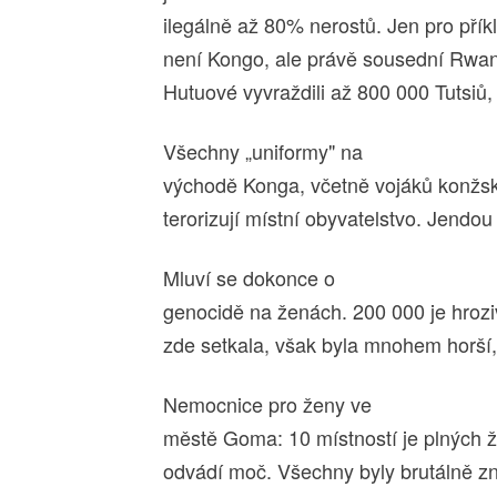
ilegálně až 80% nerostů. Jen pro pří
není Kongo, ale právě sousední Rwan
Hutuové vyvraždili až 800 000 Tutsiů
Všechny „uniformy" na
východě Konga, včetně vojáků konžské
terorizují místní obyvatelstvo. Jendou 
Mluví se dokonce o
genocidě na ženách. 200 000 je hroziv
zde setkala, však byla mnohem horší,
Nemocnice pro ženy ve
městě Goma: 10 místností je plných ž
odvádí moč. Všechny byly brutálně zná