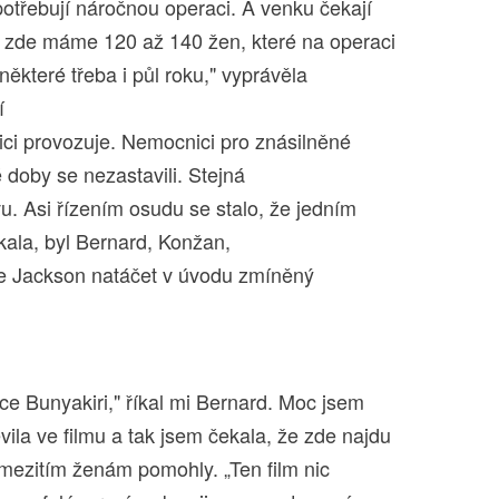
potřebují náročnou operaci. A venku čekají
e zde máme 120 až 140 žen, které na operaci
 některé třeba i půl roku," vyprávěla
í
ici provozuje. Nemocnici pro znásilněné
é doby se nezastavili. Stejná
u. Asi řízením osudu se stalo, že jedním
tkala, byl Bernard, Konžan,
ze Jackson natáčet v úvodu zmíněný
nice Bunyakiri," říkal mi Bernard. Moc jsem
vila ve filmu a tak jsem čekala, že zde najdu
 mezitím ženám pomohly. „Ten film nic