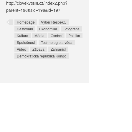
http://clovekvtisni.cz/index2.php?
parent=196&sid=196&id=197
Homepage
Výběr Respektu
Cestování
Ekonomika
Fotografie
Kultura
Média
Osobní
Politika
Společnost
Technologie a věda
Video
Zábava
Zahraničí
Demokratická republika Kongo