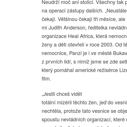
Neudrží moč ani stolici. Všechny tak 
na operaci zástupy dalších. „Neustál
čekají. Většinou čekají tři měsíce, ale
mi Judith Anderson, ředitelka nevládn
organizace Heal Africa, která nemocn
ženy a děti otevřeli v roce 2003. Od t
nemocnice, Panzi je i ve městě Bukav
z prvních lidí, s nimiž jsme se zde se
který pomáhal americké režisérce Li
film.
„Jestli chceš vidět
totální mizérii těchto žen, jeď do ves
nechtěla, protože tato vesnice se obje
spoustu nevládních organizací, které