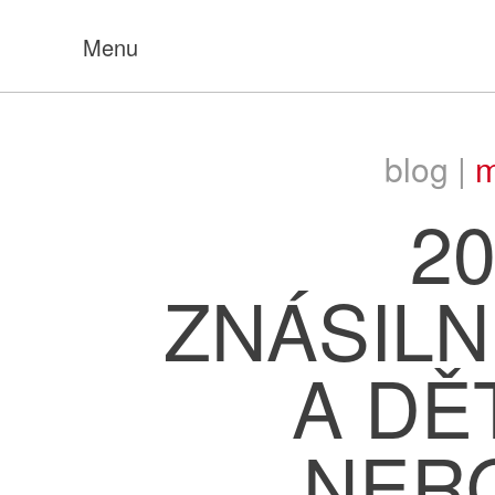
Menu
blog |
m
20
ZNÁSIL
A DĚT
NER