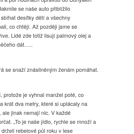
 Jakmile se naše auto přiblížilo
 sbíhat desítky dětí a všechny
pali, co chtějí. Až později jsme se
ve. Lidé zde totiž lisují palmový olej a
 něčeho dát…..
která se snaží znásilněným ženám pomáhat.
i, protože je vyhnal manžel poté, co
 krát dva metry, které si uplácaly na
 ale jinak nemají nic. V každé
at. „To je naše jídlo, rychle se množí a
 drželi rebelové půl roku v lese