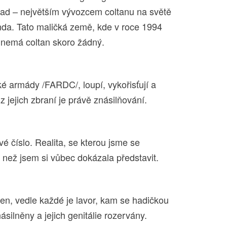
klad – největším vývozcem coltanu na světě
da. Tato maličká země, kde v roce 1994
, nemá coltan skoro žádný.
 armády /FARDC/, loupí, vykořisťují a
z jejich zbraní je právě znásilňování.
é číslo. Realita, se kterou jsme se
 než jsem si vůbec dokázala představit.
en, vedle každé je lavor, kam se hadičkou
silněny a jejich genitálie rozervány.