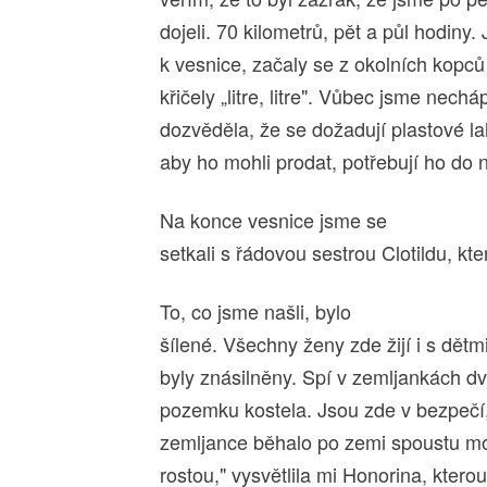
dojeli. 70 kilometrů, pět a půl hodiny.
k vesnice, začaly se z okolních kopců
křičely „litre, litre". Vůbec jsme nechá
dozvěděla, že se dožadují plastové lah
aby ho mohli prodat, potřebují ho do
Na konce vesnice jsme se
setkali s řádovou sestrou Clotildu, 
To, co jsme našli, bylo
šílené. Všechny ženy zde žijí i s dětm
byly znásilněny. Spí v zemljankách dva
pozemku kostela. Jsou zde v bezpečí,
zemljance běhalo po zemi spoustu morč
rostou," vysvětlila mi Honorina, kterou