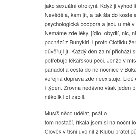
jako sexuální otrokyni. Když ji vyhodili
Nevěděla, kam jít, a tak šla do koste
psychologická podpora a jsou u mě v
Nemáme zde léky, jídlo, obydlí, nic, ni
pochází z Bunykiri. I proto Clotildu že
důvěřují jí. Každý den za ní přichází
potřebuje lékařskou péči. Jenže v mí
panadol a cesta do nemocnice v Bukav
veřejná doprava zde neexistuje. Lidé 
i týden. Zrovna nedávno však jeden p
několik lidí zabili.
Musíš něco udělat, psát o
tom nestačí, říkala jsem si na noční 
Člověk v tísni uvolnil z Klubu přátel p