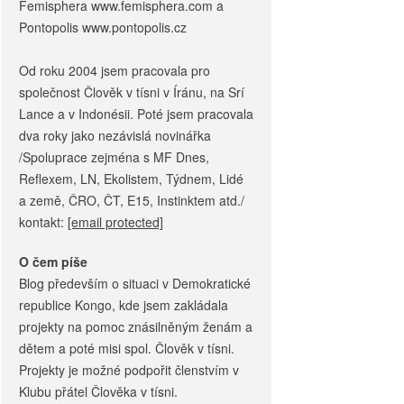
Femisphera www.femisphera.com a
Pontopolis www.pontopolis.cz
Od roku 2004 jsem pracovala pro
společnost Člověk v tísni v Íránu, na Srí
Lance a v Indonésii. Poté jsem pracovala
dva roky jako nezávislá novinářka
/Spoluprace zejména s MF Dnes,
Reflexem, LN, Ekolistem, Týdnem, Lidé
a země, ČRO, ČT, E15, Instinktem atd./
kontakt:
[email protected]
O čem píše
Blog především o situaci v Demokratické
republice Kongo, kde jsem zakládala
projekty na pomoc znásilněným ženám a
dětem a poté misi spol. Člověk v tísni.
Projekty je možné podpořit členstvím v
Klubu přátel Člověka v tísni.