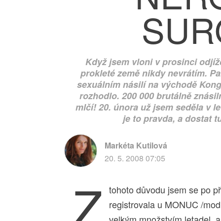
SUR
Když jsem vloni v prosinci odjížd
prokleté země nikdy nevrátím. Pa
sexuálním násilí na východě Konga
rozhodlo. 200 000 brutálně znásil
mlčí! 20. února už jsem seděla v le
je to pravda, a dostat 
Markéta Kutilová
20. 5. 2008 07:05
Z
tohoto důvodu jsem se po př
registrovala u MONUC /modr
velkým množstvím letadel, aut