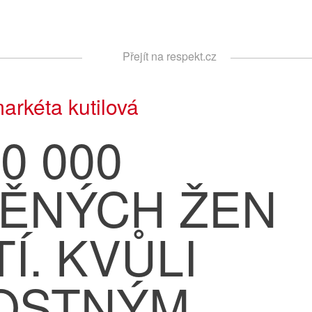
Respekt
Přejít na respekt.cz
Vyhledávání
arkéta kutilová
0 000
NĚNÝCH ŽEN
Í. KVŮLI
OSTNÝM