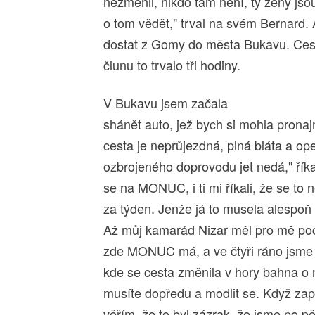
nezměnil, nikdo tam není, ty ženy jso
o tom vědět," trval na svém Bernard.
dostat z Gomy do města Bukavu. Cest
člunu to trvalo tři hodiny.
V Bukavu jsem začala
shánět auto, jež bych si mohla pronajm
cesta je neprůjezdná, plná bláta a o
ozbrojeného doprovodu jet nedá," říkal
se na MONUC, i ti mi říkali, že se to n
za týden. Jenže já to musela alespoň 
Až můj kamarád Nizar měl pro mě poch
zde MONUC má, a ve čtyři ráno jsme 
kde se cesta změnila v hory bahna o 
musíte dopředu a modlit se. Když za
věřím, že to byl zázrak, že jsme po p