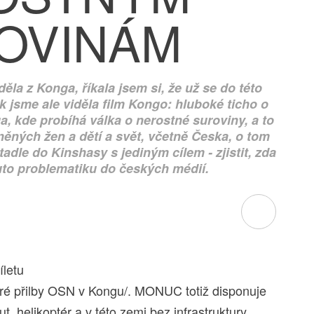
OVINÁM
ěla z Konga, říkala jsem si, že už se do této
k jsme ale viděla film Kongo: hluboké ticho o
, kde probíhá válka o nerostné suroviny, a to
něných žen a dětí a svět, včetně Česka, o tom
tadle do Kinshasy s jediným cílem - zjistit, zda
tuto problematiku do českých médií.
íletu
é přilby OSN v Kongu/. MONUC totiž disponuje
, helikoptér a v této zemi bez infrastruktury