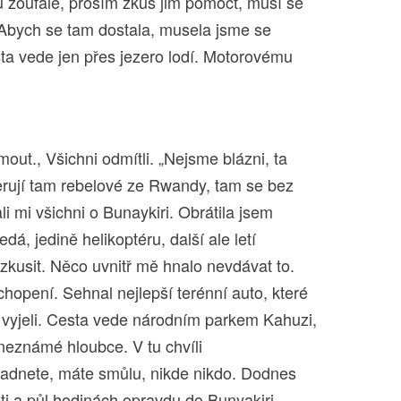
u zoufalé, prosím zkus jim pomoct, musí se
 Abych se tam dostala, musela jsme se
a vede jen přes jezero lodí. Motorovému
out., Všichni odmítli. „Nejsme blázni, ta
perují tam rebelové ze Rwandy, tam se bez
i mi všichni o Bunaykiri. Obrátila jsem
edá, jedině helikoptéru, další ale letí
zkusit. Něco uvnitř mě hnalo nevdávat to.
opení. Sehnal nejlepší terénní auto, které
vyjeli. Cesta vede národním parkem Kahuzi,
neznámé hloubce. V tu chvíli
padnete, máte smůlu, nikde nikdo. Dodnes
ěti a půl hodinách opravdu do Bunyakiri