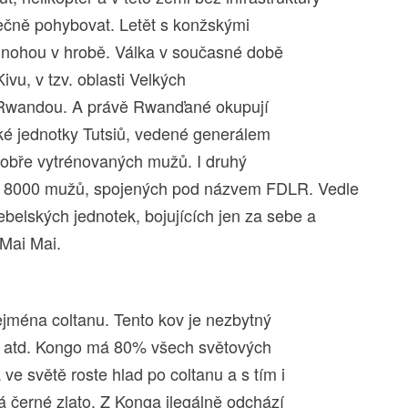
pečně pohybovat. Letět s konžskými
u nohou v hrobě. Válka v současné době
ivu, v tzv. oblasti Velkých
 s Rwandou. A právě Rwanďané okupují
ké jednotky Tutsiů, vedené generálem
dobře vytrénovaných mužů. I druhý
i 8000 mužů, spojených pod názvem FDLR. Vedle
belských jednotek, bojujících jen za sebe a
 Mai Mai.
ejména coltanu. Tento kov je nezbytný
ns atd. Kongo má 80% všech světových
ve světě roste hlad po coltanu a s tím i
á černé zlato. Z Konga ilegálně odchází