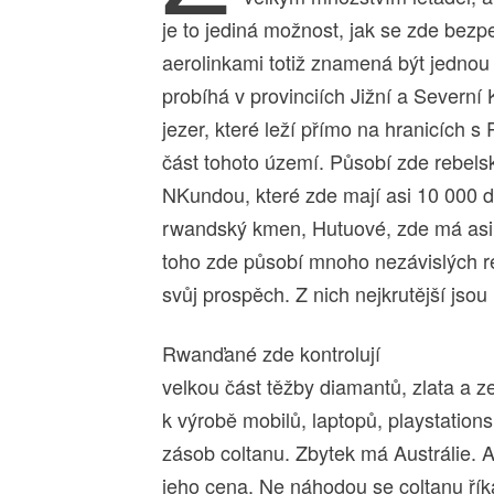
je to jediná možnost, jak se zde bez
aerolinkami totiž znamená být jedno
probíhá v provinciích Jižní a Severní K
jezer, které leží přímo na hranicích
část tohoto území. Působí zde rebels
NKundou, které zde mají asi 10 000 
rwandský kmen, Hutuové, zde má as
toho zde působí mnoho nezávislých re
svůj prospěch. Z nich nejkrutější jsou
Rwanďané zde kontrolují
velkou část těžby diamantů, zlata a z
k výrobě mobilů, laptopů, playstatio
zásob coltanu. Zbytek má Austrálie. A 
jeho cena. Ne náhodou se coltanu řík