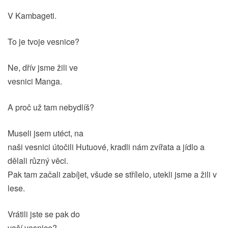
V Kambageti.
To je tvoje vesnice?
Ne, dřív jsme žili ve
vesnici Manga.
A proč už tam nebydlíš?
Museli jsem utéct, na
naši vesnici útočili Hutuové, kradli nám zvířata a jídlo a
dělali různý věci.
Pak tam začali zabíjet, všude se střílelo, utekli jsme a žili v
lese.
Vrátili jste se pak do
vaší vesnice?