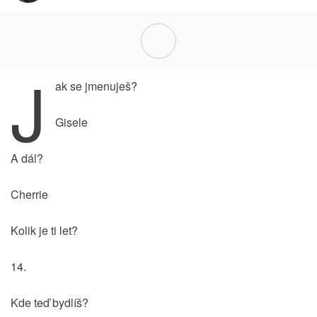
J
ak se jmenuješ?
Gisele
A dál?
Cherrie
Kolik je ti let?
14.
Kde teď bydlíš?