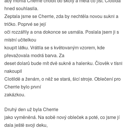
aby mohla Cherrie chodit do školy a měla co jíst. Clotilda
hned souhlasila.
Zeptala jsme se Cherrie, zda by nechtěla novou sukni a
tričko. Poprvé se její
oči rozzářily a ona dokonce se usmála. Poslala jsem ji s
místní učitelkou
koupit látku. Vrátila se s květovaným vzorem, kde
převažovala modrá barva. Za
deset dolarů bude mít dvě sukně a halenku. Člověk v tísni
nakoupil
Clotildě a ženám, o něž se stará, šicí stroje. Oblečení pro
Cherrie bylo první
zakázkou.
Druhý den už byla Cherrie
jako vyměněná. Na sobě nový obleček a poté, co jsme jí
dala ještě svoji deku,