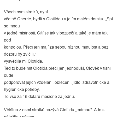
Všech osm sirotků, nyní
včetně Cherrie, bydlí s Clotildou v jejím malém domku. „Spí
se mnou
v jedné místnosti. Cítí se tak v bezpečí a také je mám tak
pod
kontrolou. Přeci jen mají za sebou různou minulost a bez
dozoru by zvlčili,"
vysvětlila mi Clotilda.
Teď to bude mít Clotilda přeci jen jednoduší, Člověk v tísni
bude
podporovat jejich vzdělání, oblečení, jídlo, zdravotnické a
hygienické potřeby.
To vše za 15 dolarů měsíčně za jednu.
Většina z osmi sirotků nazývá Clotildu „mámou". A to s
náležitou pýchou