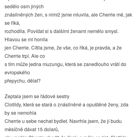
sedělo osm jiných
znásilněných žen, s nimiž jsme mluvila, ale Cherrie mě, jak
se říká,
rozhodila. Povídat si s dalšími ženami nemělo smysl.
Hlavou se mi honila
jen Cherrie. Cítila jsme, že vše, co říká, je pravda, a že
Cherrie trpí. Ale co
s tím může jedna muzungu, která se zanedlouho vrátí do
evropského
přepychu, dělat?
Zeptala jsem se řádové sestry
Clotildy, která se stará o znásilněné a opuštěné ženy, zda
by se nemohla
Cherrie u sebe nechat bydlet. Navrhla jsem, že jí budu
měsíčně dávat 15 dolarů,