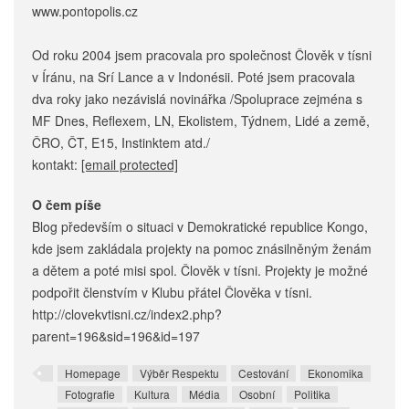
www.pontopolis.cz
Od roku 2004 jsem pracovala pro společnost Člověk v tísni
v Íránu, na Srí Lance a v Indonésii. Poté jsem pracovala
dva roky jako nezávislá novinářka /Spoluprace zejména s
MF Dnes, Reflexem, LN, Ekolistem, Týdnem, Lidé a země,
ČRO, ČT, E15, Instinktem atd./
kontakt:
[email protected]
O čem píše
Blog především o situaci v Demokratické republice Kongo,
kde jsem zakládala projekty na pomoc znásilněným ženám
a dětem a poté misi spol. Člověk v tísni. Projekty je možné
podpořit členstvím v Klubu přátel Člověka v tísni.
http://clovekvtisni.cz/index2.php?
parent=196&sid=196&id=197
Homepage
Výběr Respektu
Cestování
Ekonomika
Fotografie
Kultura
Média
Osobní
Politika