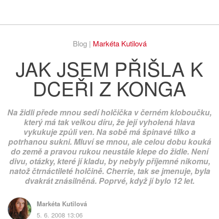
Respekt
Vy
Blog |
Markéta Kutilová
JAK JSEM PŘIŠLA K
DCEŘI Z KONGA
Na židli přede mnou sedí holčička v černém kloboučku,
který má tak velkou díru, že její vyholená hlava
vykukuje způli ven. Na sobě má špinavé tílko a
potrhanou sukni. Mluví se mnou, ale celou dobu kouká
do země a pravou rukou neustále klepe do židle. Není
divu, otázky, které jí kladu, by nebyly příjemné nikomu,
natož čtrnáctileté holčině. Cherrie, tak se jmenuje, byla
dvakrát znásilněná. Poprvé, když jí bylo 12 let.
Markéta Kutilová
5. 6. 2008 13:06