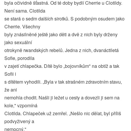
byla očividně šťastná. Od té doby bydlí Cherrie u Clotildy.
Není sama. Clotilda
se stará o sedm dalších sirotků. S podobným osudem jako
Cherrie. Všechny
byly znásilněné ještě jako děti a dvě z nich byly drženy
jako sexuální
otrokyně rwandských rebelů. Jedna z nich, dvanáctiletá
Sofie, porodila
v zajetí chlapečka. Dítě bylo „bojovníkům" na obtíž a tak
Sofii i
s dítětem vyhodili. „Byla v tak strašném zdravotním stavu,
že ani
nemohla chodit. Našli ji ležet u cesty a dovezli ji sem na
kole," vzpomíná
Clotilda. Chlapeček už zemřel. „Nešlo nic dělat, byl příliš
podvyživený a
nemocný."