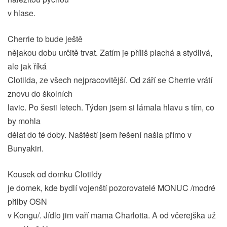
v hlase.
Cherrie to bude ještě
nějakou dobu určitě trvat. Zatím je příliš plachá a stydlivá,
ale jak říká
Clotilda, ze všech nejpracovitější. Od září se Cherrie vrátí
znovu do školních
lavic. Po šesti letech. Týden jsem si lámala hlavu s tím, co
by mohla
dělat do té doby. Naštěstí jsem řešení našla přímo v
Bunyakiri.
Kousek od domku Clotildy
je domek, kde bydlí vojenští pozorovatelé MONUC /modré
přilby OSN
v Kongu/. Jídlo jim vaří mama Charlotta. A od včerejška už