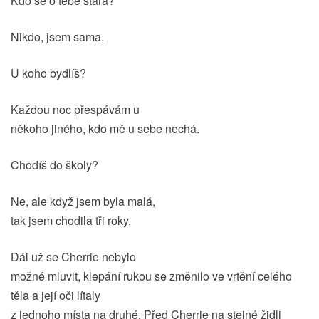
Kdo se o tebe stará?
Nikdo, jsem sama.
U koho bydlíš?
Každou noc přespávám u
někoho jiného, kdo mě u sebe nechá.
Chodíš do školy?
Ne, ale když jsem byla malá,
tak jsem chodila tři roky.
Dál už se Cherrie nebylo
možné mluvit, klepání rukou se změnilo ve vrtění celého
těla a její oči lítaly
z jednoho místa na druhé. Před Cherrie na stejné židli