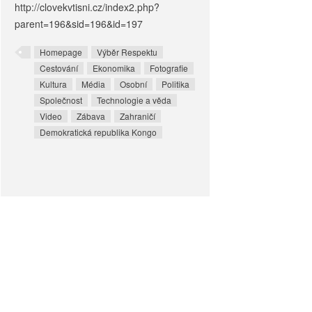
http://clovekvtisni.cz/index2.php?
parent=196&sid=196&id=197
Homepage
Výběr Respektu
Cestování
Ekonomika
Fotografie
Kultura
Média
Osobní
Politika
Společnost
Technologie a věda
Video
Zábava
Zahraničí
Demokratická republika Kongo