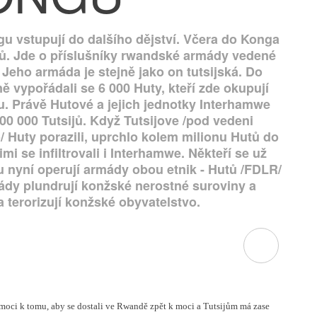
 vstupují do dalšího dějství. Včera do Konga
ů. Jde o příslušníky rwandské armády vedené
ho armáda je stejně jako on tutsijská. Do
ně vypořádali se 6 000 Huty, kteří zde okupují
vu. Právě Hutové a jejich jednotky Interhamwe
00 000 Tutsijů. Když Tutsijove /pod vedeni
Huty porazili, uprchlo kolem milionu Hutů do
mi se infiltrovali i Interhamwe. Někteří se už
u nyní operují armády obou etnik - Hutů /FDLR/
mády plundrují konžské nerostné suroviny a
a terorizují konžské obyvatelstvo.
moci k tomu, aby se dostali ve Rwandě zpět k moci a Tutsijům má zase