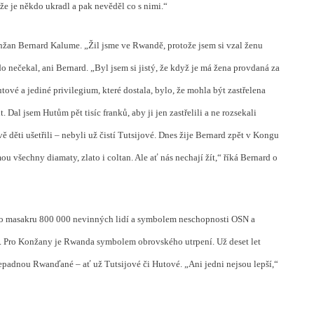
že je někdo ukradl a pak nevěděl co s nimi.“
nžan Bernard Kalume. „Žil jsme ve Rwandě, protože jsem si vzal ženu
kdo nečekal, ani Bernard. „Byl jsem si jistý, že když je má žena provdaná za
ové a jediné privilegium, které dostala, bylo, že mohla být zastřelena
. Dal jsem Hutům pět tisíc franků, aby ji jen zastřelili a ne rozsekali
vě děti ušetřili – nebyli už čistí Tutsijové. Dnes žije Bernard zpět v Kongu
 všechny diamaty, zlato i coltan. Ale ať nás nechají žít,“ říká Bernard o
 masakru 800 000 nevinných lidí a symbolem neschopnosti OSN a
t. Pro Konžany je Rwanda symbolem obrovského utrpení. Už deset let
přepadnou Rwanďané – ať už Tutsijové či Hutové. „Ani jedni nejsou lepší,“