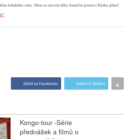
ětna loňského roku. Mise se otevírá díky finanční pomoci Klubu přátel
197
+
Sdílet na Facebooku
Sdílet na Twitteru
Kongo-tour -Série
přednášek a filmů o