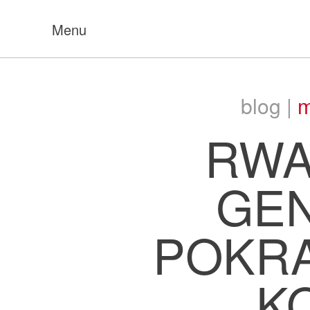
Menu
blog |
m
RWA
GE
POKRA
K