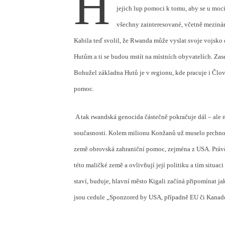
H
jejich lup pomoci k tomu, aby se u moc
všechny zainteresované, včetně mezinár
Kabila teď svolil, že Rwanda může vyslat svoje vojsko
Hutům a ti se budou mstít na místních obyvatelích. Za
Bohužel základna Hutů je v regionu, kde pracuje i Člov
pomoc.
A tak rwandská genocida částečně pokračuje dál – ale 
současnosti. Kolem milionu Konžanů už muselo prchno
země obrovská zahraniční pomoc, zejména z USA. Právě
této maličké země a ovlivňují její politiku a tím situac
staví, buduje, hlavní město Kigali začíná připomínat j
jsou cedule „Sponzored by USA, případně EU či Kana