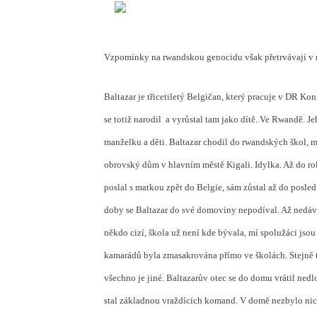
Vzpomínky na rwandskou genocidu však přetrvávají 
Baltazar je třicetiletý Belgičan, který pracuje v DR Ko
se totiž narodil
a vyrůstal tam jako dítě. Ve Rwandě. J
manželku a děti. Baltazar chodil do rwandských škol, 
obrovský dům v hlavním městě Kigali. Idylka. Až do ro
poslal s matkou zpět do Belgie, sám zůstal až do posl
doby se Baltazar do své domoviny nepodíval. Až nedáv
někdo cizí, škola už není kde bývala, mí spolužáci jsou
kamarádů byla zmasakrována přímo ve školách. Stejně ta
všechno je jiné. Baltazarův otec se do domu vrátil ned
stal základnou vraždících komand. V domě nezbylo nic,