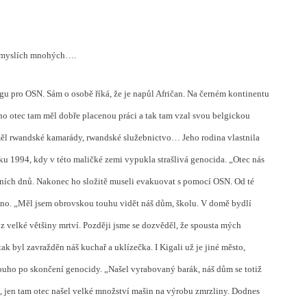
v myslích mnohých….
ngu pro OSN. Sám o osobě říká, že je napůl Afričan. Na černém kontinentu
eho otec tam měl dobře placenou práci a tak tam vzal svou belgickou
měl rwandské kamarády, rwandské služebnictvo… Jeho rodina vlastnila
ku 1994, kdy v této maličké zemi vypukla strašlivá genocida. „Otec nás
edních dnů. Nakonec ho složitě museli evakuovat s pomocí OSN. Od té
no. „Měl jsem obrovskou touhu vidět náš dům, školu. V domě bydlí
 z velké většiny mrtví. Později jsme se dozvěděl, že spousta mých
k byl zavražděn náš kuchař a uklízečka. I Kigali už je jiné město,
louho po skončení genocidy. „Našel vyrabovaný barák, náš dům se totiž
 jen tam otec našel velké množství mašin na výrobu zmrzliny. Dodnes