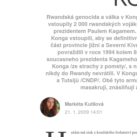
Rwandská genocida a válka v Kongu
vstoupily 2 000 rwandských voják
prezidentem Paulem Kagamem. Je
Konga vstoupili, aby se definitiv
část provincie jižní a Severní Ki
povraždili v roce 1994 kolem 8
soucasneho prezidenta Kagameho/ 
Konga /ze strachy z pomsty/, s ni
nikdy do Rwandy nevrátili. V Kong
a Tutsijů /CNDP/. Obě tyto ar
masakrují, znásilňují 
Markéta Kutilová
21. 1. 2009 14:01
utům má zisk z konžského bohatství po