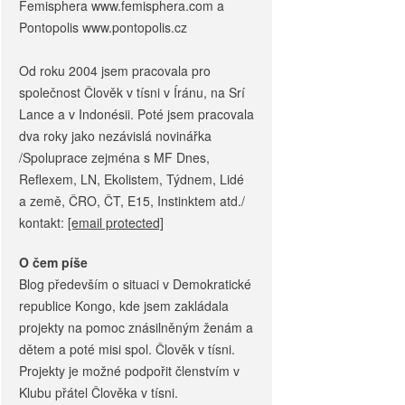
Femisphera www.femisphera.com a
Pontopolis www.pontopolis.cz
Od roku 2004 jsem pracovala pro
společnost Člověk v tísni v Íránu, na Srí
Lance a v Indonésii. Poté jsem pracovala
dva roky jako nezávislá novinářka
/Spoluprace zejména s MF Dnes,
Reflexem, LN, Ekolistem, Týdnem, Lidé
a země, ČRO, ČT, E15, Instinktem atd./
kontakt:
[email protected]
O čem píše
Blog především o situaci v Demokratické
republice Kongo, kde jsem zakládala
projekty na pomoc znásilněným ženám a
dětem a poté misi spol. Člověk v tísni.
Projekty je možné podpořit členstvím v
Klubu přátel Člověka v tísni.