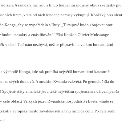
i udrželi. A samozřejmě jsou s tímto loupením spojeny obrovské zisky pro
odních firem, které od nich kradené nerosty vykupují. Konžský prezident
 do Konga, aby se vypořádalo s Huty. „Tutsijové budou bojovat proti
se budou masakry a znásilňování,“ říká Konžan Olivier Mukwange.
ěk v tísni. Teď nám nezbývá, než se připravit na velkou humanitární
na východě Konga, kde tak probíhá největší humanitární katastrofa
ut ze svých domovů. A mezitím Rwanda vzkvétá. Po genocidě šla do
 Spojené státy americké jsou také největším spojencem a dárcem peněz
i v celé oblasti Velkých jezer. Rwandské hospodářství kvete, všude se
akékoliv evropské město zavalené reklamou na coca colu. Po celé zemi
dou“.