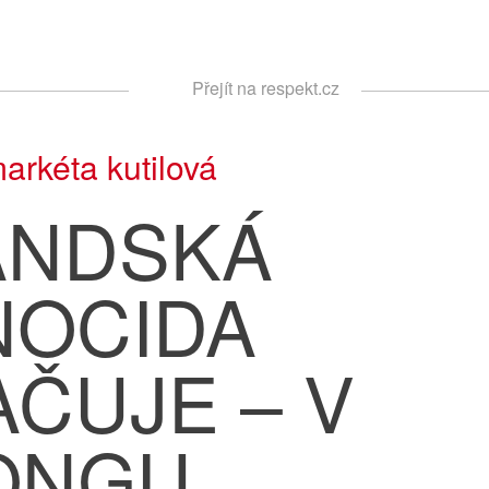
Respekt
Přejít na respekt.cz
Vyhledávání
arkéta kutilová
NDSKÁ
NOCIDA
ČUJE – V
ONGU