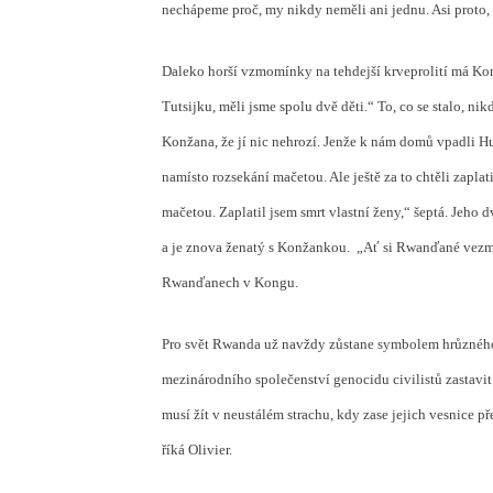
nechápeme proč, my nikdy neměli ani jednu. Asi proto, 
Daleko horší vzmomínky na tehdejší krveprolití má Ko
Tutsijku, měli jsme spolu dvě děti.“ To, co se stalo, ni
Konžana, že jí nic nehrozí. Jenže k nám domů vpadli Hut
namísto rozsekání mačetou. Ale ještě za to chtěli zaplatit
mačetou. Zaplatil jsem smrt vlastní ženy,“ šeptá. Jeho d
a je znova ženatý s Konžankou.
„Ať si Rwanďané vezmou
Rwanďanech v Kongu.
Pro svět Rwanda už
navždy zůstane symbolem hrůzného
mezinárodního společenství genocidu civilistů zastavi
musí žít v neustálém strachu, kdy zase jejich vesnice 
říká Olivier.